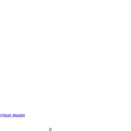
водные мыши
0