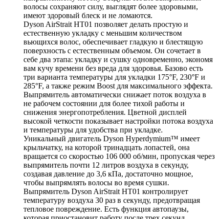
волосы сохраняют силу, выглядят более здоровыми,
имеют здоровый блеск и не ломаются.
Dyson AirStrait HT01 позволяет делать простую и
естественную укладку с меньшим количеством
вьющихся волос, обеспечивает гладкую и блестящую
поверхность с естественным объемом. Он сочетает в
себе два этапа: укладку и сушку одновременно, экономя
вам кучу времени без вреда для здоровья. Базово есть
три варианта температуры для укладки 175°F, 230°F и
285°F, а также режим Boost для максимального эффекта.
Выпрямитель автоматически снижает поток воздуха в
не рабочем состоянии для более тихой работы и
снижения энергопотребления. Цветной дисплей
высокой четкости показывает настройки потока воздуха
и температуры для удобства при укладке.
Уникальный двигатель Dyson Hyperdymium™ имеет
крыльчатку, на которой тринадцать лопастей, она
вращается со скоростью 106 000 об/мин, пропуская через
выпрямитель почти 12 литров воздуха в секунду,
создавая давление до 3,6 кПа, достаточно мощное,
чтобы выпрямлять волосы во время сушки.
Выпрямитель Dyson AirStrait HT01 контролирует
температуру воздуха 30 раз в секунду, предотвращая
тепловое повреждение. Есть функция автопаузы,
которая приостановит работу после трех секунд