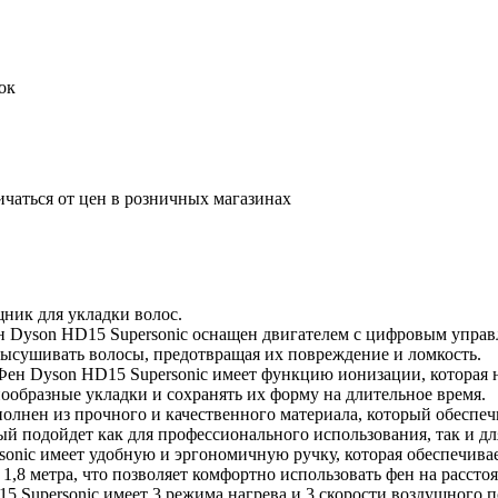
ок
ичаться от цен в розничных магазинах
ник для укладки волос.
н Dyson HD15 Supersonic оснащен двигателем с цифровым управ
высушивать волосы, предотвращая их повреждение и ломкость.
н Dyson HD15 Supersonic имеет функцию ионизации, которая не
ообразные укладки и сохранять их форму на длительное время.
олнен из прочного и качественного материала, который обеспеч
ый подойдет как для профессионального использования, так и д
onic имеет удобную и эргономичную ручку, которая обеспечивае
1,8 метра, что позволяет комфортно использовать фен на расстоя
Supersonic имеет 3 режима нагрева и 3 скорости воздушного п