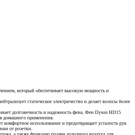
лением, который обеспечивает высокую мощность и
йтрализует статическое электричество и делает волосы более
ивает долговечность и надежность фена. Фен Dyson HD15
ля домашнего применения.
т комфортное использование и предотвращает усталость рук
нии от розетки.
отока, а также функцию подачи холодного воздуха для