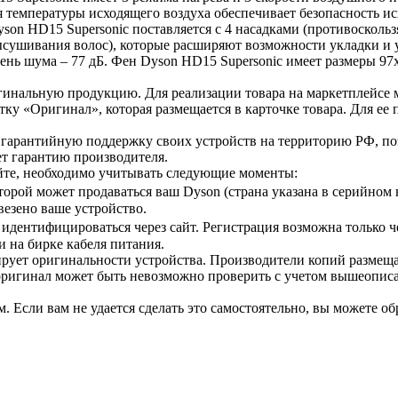
я температуры исходящего воздуха обеспечивает безопасность ис
on HD15 Supersonic поставляется с 4 насадками (противоскольз
высушивания волос), которые расширяют возможности укладки и у
нь шума – 77 дБ. Фен Dyson HD15 Supersonic имеет размеры 97x
игинальную продукцию. Для реализации товара на маркетплейс
етку «Оригинал», которая размещается в карточке товара. Для е
гарантийную поддержку своих устройств на территорию РФ, по
ет гарантию производителя.
йте, необходимо учитывать следующие моменты:
оторой может продаваться ваш Dyson (страна указана в серийном
везено ваше устройство.
 идентифицироваться через сайт. Регистрация возможна только ч
 на бирке кабеля питания.
рует оригинальности устройства. Производители копий размеща
 оригинал может быть невозможно проверить с учетом вышеопис
. Если вам не удается сделать это самостоятельно, вы можете о