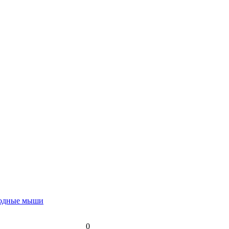
водные мыши
0