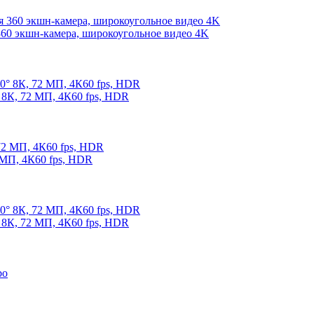
360 экшн-камера, широкоугольное видео 4K
 8К, 72 МП, 4К60 fps, HDR
 МП, 4К60 fps, HDR
 8К, 72 МП, 4К60 fps, HDR