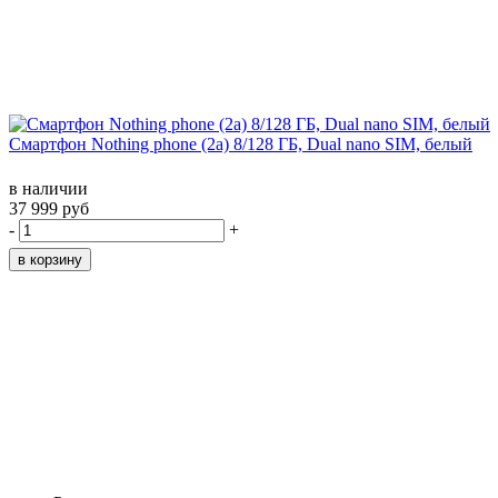
Смартфон Nothing phone (2a) 8/128 ГБ, Dual nano SIM, белый
в наличии
37 999 руб
-
+