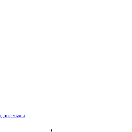
водные мыши
0