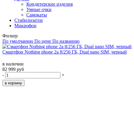
Кондитерские изделия
Умные очки
Самокаты
Стабилизатор
Микрофон
Фильтр
По умолчанию
По цене
По названию
Смартфон Nothing phone 2a 8/256 ГБ, Dual nano SIM, черный
в наличии
82 999 руб
-
+