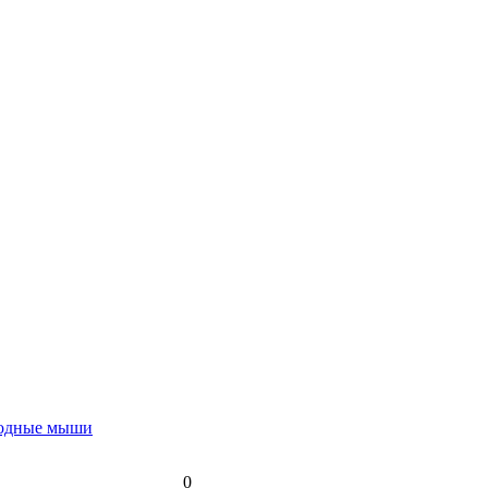
водные мыши
0